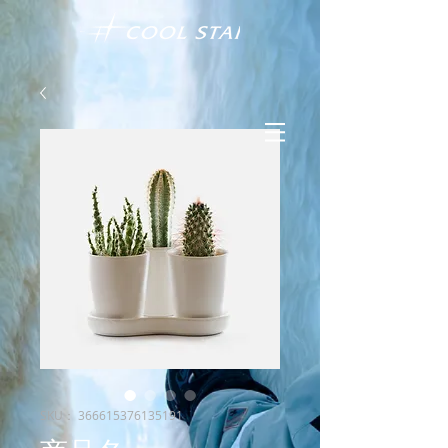
SKU： 366615376135191